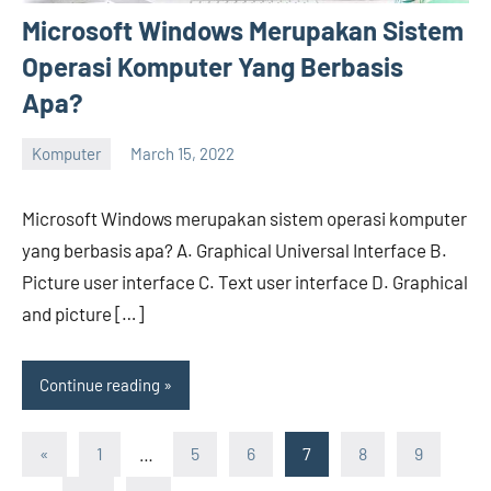
Microsoft Windows Merupakan Sistem
Operasi Komputer Yang Berbasis
Apa?
Komputer
March 15, 2022
Hengky
No
comments
Microsoft Windows merupakan sistem operasi komputer
yang berbasis apa? A. Graphical Universal Interface B.
Picture user interface C. Text user interface D. Graphical
and picture […]
Continue reading
Posts
Previous
«
1
…
5
6
7
8
9
Posts