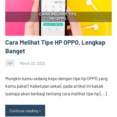
Cara Melihat Tipe HP OPPO, Lengkap
Banget
HP
March 22, 2022
Hengky
No
comments
Mungkin kamu sedang kepo dengan tipe hp OPPO yang
kamu pakai? Kebetulan sekali, pada artikel ini kakak
iyainaja akan berbagi tentang cara melihat tipe hp […]
Continue reading