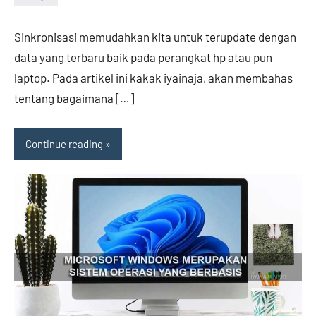
Hengky
No
comments
Sinkronisasi memudahkan kita untuk terupdate dengan
data yang terbaru baik pada perangkat hp atau pun
laptop. Pada artikel ini kakak iyainaja, akan membahas
tentang bagaimana […]
Continue reading