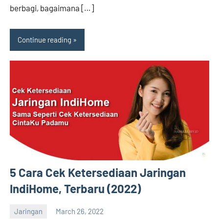
berbagi, bagaimana […]
Continue reading
5 Cara Cek Ketersediaan Jaringan
IndiHome, Terbaru (2022)
Jaringan
March 26, 2022
Hengky
No