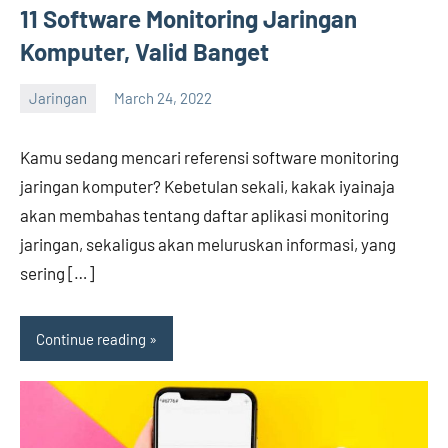
11 Software Monitoring Jaringan
Komputer, Valid Banget
Jaringan
March 24, 2022
Hengky
No
comments
Kamu sedang mencari referensi software monitoring
jaringan komputer? Kebetulan sekali, kakak iyainaja
akan membahas tentang daftar aplikasi monitoring
jaringan, sekaligus akan meluruskan informasi, yang
sering […]
Continue reading