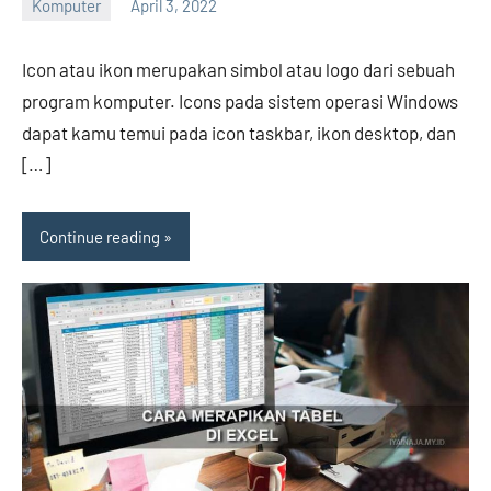
Komputer
April 3, 2022
Hengky
No
comments
Icon atau ikon merupakan simbol atau logo dari sebuah
program komputer. Icons pada sistem operasi Windows
dapat kamu temui pada icon taskbar, ikon desktop, dan
[…]
Continue reading