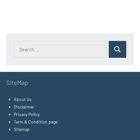
SiteMap
About Us
Disclaimer
Privacy Policy
Term & Condition page
Sitemap