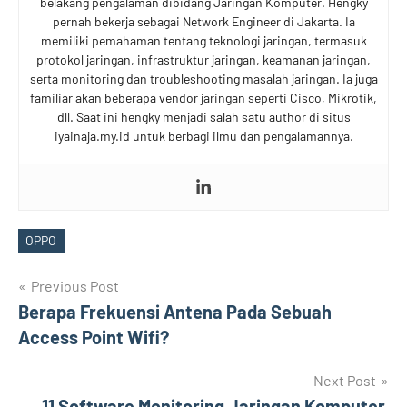
belakang pengalaman dibidang Jaringan Komputer. Hengky
pernah bekerja sebagai Network Engineer di Jakarta. Ia
memiliki pemahaman tentang teknologi jaringan, termasuk
protokol jaringan, infrastruktur jaringan, keamanan jaringan,
serta monitoring dan troubleshooting masalah jaringan. Ia juga
familiar akan beberapa vendor jaringan seperti Cisco, Mikrotik,
dll. Saat ini hengky menjadi salah satu author di situs
iyainaja.my.id untuk berbagi ilmu dan pengalamannya.
OPPO
Tags
Post
Previous Post
Berapa Frekuensi Antena Pada Sebuah
navigation
Access Point Wifi?
Next Post
11 Software Monitoring Jaringan Komputer,