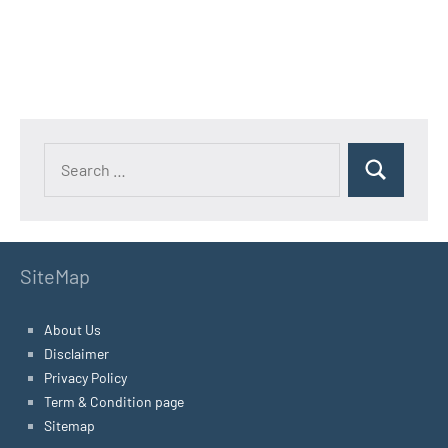
SiteMap
About Us
Disclaimer
Privacy Policy
Term & Condition page
Sitemap