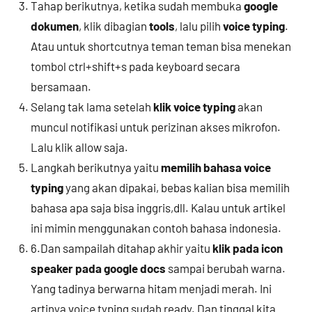
Tahap berikutnya, ketika sudah membuka
google
dokumen
, klik dibagian
tools
, lalu pilih
voice typing
.
Atau untuk shortcutnya teman teman bisa menekan
tombol ctrl+shift+s pada keyboard secara
bersamaan.
Selang tak lama setelah
klik voice typing
akan
muncul notifikasi untuk perizinan akses mikrofon.
Lalu klik allow saja.
Langkah berikutnya yaitu
memilih bahasa voice
typing
yang akan dipakai, bebas kalian bisa memilih
bahasa apa saja bisa inggris,dll. Kalau untuk artikel
ini mimin menggunakan contoh bahasa indonesia.
6.Dan sampailah ditahap akhir yaitu
klik pada icon
speaker pada google docs
sampai berubah warna.
Yang tadinya berwarna hitam menjadi merah. Ini
artinya voice typing sudah ready. Dan tinggal kita