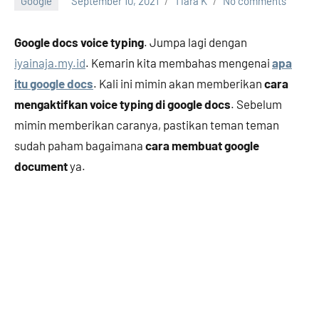
Google
September 10, 2021
Tiara K
No comments
Google docs voice typing
. Jumpa lagi dengan
iyainaja.my.id
. Kemarin kita membahas mengenai
apa
itu google docs
. Kali ini mimin akan memberikan
cara
mengaktifkan voice typing di google docs
. Sebelum
mimin memberikan caranya, pastikan teman teman
sudah paham bagaimana
cara membuat google
document
ya.