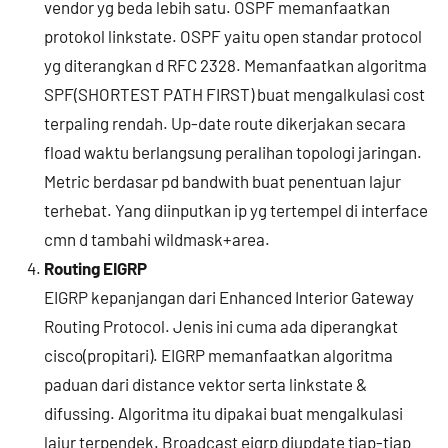
vendor yg beda lebih satu. OSPF memanfaatkan
protokol linkstate. OSPF yaitu open standar protocol
yg diterangkan d RFC 2328. Memanfaatkan algoritma
SPF(SHORTEST PATH FIRST) buat mengalkulasi cost
terpaling rendah. Up-date route dikerjakan secara
fload waktu berlangsung peralihan topologi jaringan.
Metric berdasar pd bandwith buat penentuan lajur
terhebat. Yang diinputkan ip yg tertempel di interface
cmn d tambahi wildmask+area.
Routing EIGRP
EIGRP kepanjangan dari Enhanced Interior Gateway
Routing Protocol. Jenis ini cuma ada diperangkat
cisco(propitari). EIGRP memanfaatkan algoritma
paduan dari distance vektor serta linkstate &
difussing. Algoritma itu dipakai buat mengalkulasi
lajur terpendek. Broadcast eigrp diupdate tiap-tiap