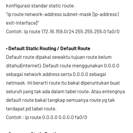
konfigurasi standar static route.
“ip route network-address subnet-mask {ip-address |
exit-interface}”
Contoh: ip route 172.16.159.0/24 255.255.255.0 fa0/0
• Default Static Routing / Default Route
Default route dipakai sewaktu tujuan route belum
ditahui(internet). Default route menggunakan 0.0.0.0
sebagai network address serta 0.0.0.0 sebagai
netmask. Ini berarti route itu bakal diperuntukan buat
seluruh yang tak ada dalam tabel route. Atau entengnya
default route bakal tangkap semuanya route yg tak
terdapat pd tabel route.
Contoh : ip route 0.0.0.0 0.0.0.0 fa0/0