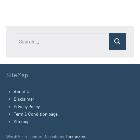
SiteMap
About Us
Disclaimer
Privacy Policy
Term & Condition page
Sitemap
WordPress Theme: Occasio by
ThemeZee
.