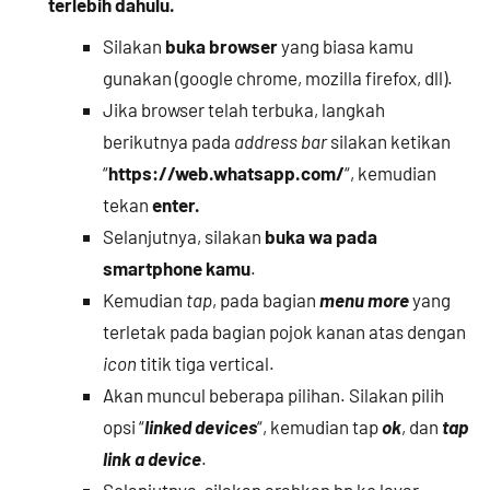
terlebih dahulu.
Silakan
buka browser
yang biasa kamu
gunakan (google chrome, mozilla firefox, dll).
Jika browser telah terbuka, langkah
berikutnya pada
address bar
silakan ketikan
“
https://web.whatsapp.com/
“, kemudian
tekan
enter.
Selanjutnya, silakan
buka wa pada
smartphone kamu
.
Kemudian
tap
, pada bagian
menu more
yang
terletak pada bagian pojok kanan atas dengan
icon
titik tiga vertical.
Akan muncul beberapa pilihan. Silakan pilih
opsi “
linked devices
“, kemudian tap
ok
, dan
tap
link a device
.
Selanjutnya, silakan arahkan hp ke layar