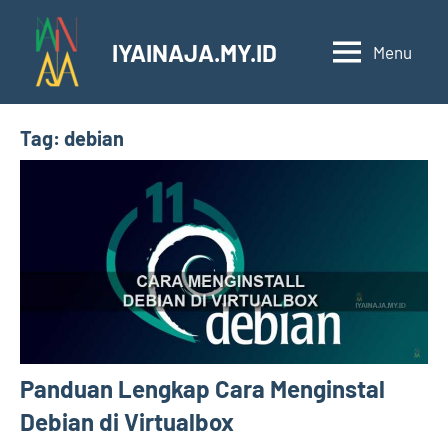
Skip
to
IYAINAJA.MY.ID
Menu
iyainaja
content
berisikan
Informasi
Tag:
debian
YAng
anda
butuhINAJA
seperti
vlan,
debian,networking.
Informasi
Yang
Anda
butuhIN
AJA
Panduan Lengkap Cara Menginstal
Debian di Virtualbox