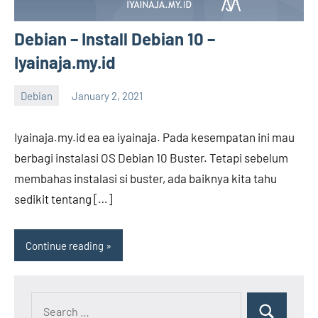
Debian – Install Debian 10 –
Iyainaja.my.id
Debian
January 2, 2021
Iyainaja
No
comments
Iyainaja.my.id ea ea iyainaja. Pada kesempatan ini mau
berbagi instalasi OS Debian 10 Buster. Tetapi sebelum
membahas instalasi si buster, ada baiknya kita tahu
sedikit tentang […]
Continue reading