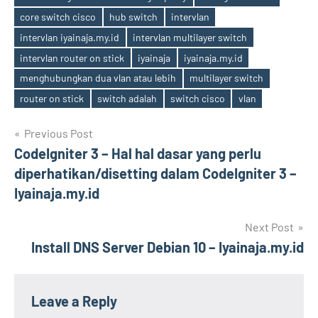
core switch cisco
hub switch
intervlan
intervlan iyainaja.my.id
intervlan multilayer switch
Tags
intervlan router on stick
iyainaja
iyainaja.my.id
menghubungkan dua vlan atau lebih
multilayer switch
router on stick
switch adalah
switch cisco
vlan
Post
Previous Post
CodeIgniter 3 – Hal hal dasar yang perlu
navigation
diperhatikan/disetting dalam CodeIgniter 3 –
Iyainaja.my.id
Next Post
Install DNS Server Debian 10 – Iyainaja.my.id
Leave a Reply